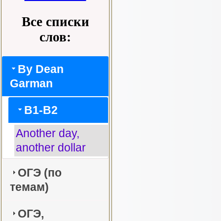
Все списки
слов:
By Dean
Garman
B1-B2
Another day,
another dollar
ОГЭ (по
темам)
ОГЭ,