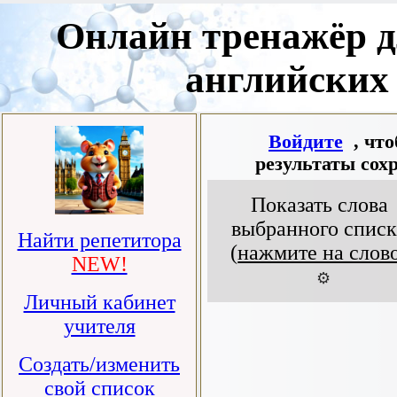
Онлайн тренажёр д
английских
Войдите
, чт
результаты сох
Показать слова
выбранного списк
Найти репетитора
(
нажмите на слов
NEW!
⚙️
Личный кабинет
учителя
Создать/изменить
свой список