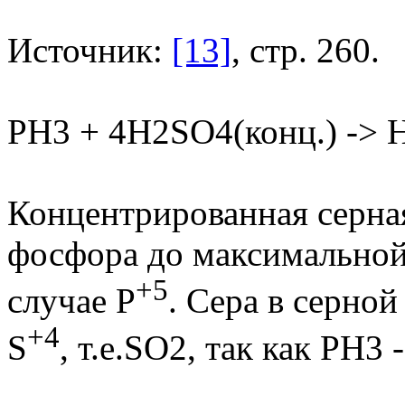
Источник:
[13]
, стр. 260.
PH3 + 4H2SO4(конц.) ->
Концентрированная серная
фосфора до максимальной
+5
случае P
. Сера в серной
+4
S
, т.е.SO2, так как PH3