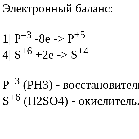
Электронный баланс:
–3
+5
1| P
-8e -> P
+6
+4
4| S
+2e -> S
–3
P
(PH3) - восстановител
+6
S
(H2SO4) - окислитель