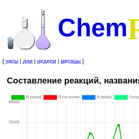
Chem
[
часы
|
дни
|
недели
|
месяцы
]
Составление реакций, названи