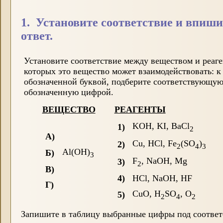
1. Установите соответствие и впиши
ответ.
Установите соответствие между веществом и реаге
которых это вещество может взаимодействовать: к
обозначенной буквой, подберите соответствующу
обозначенную цифрой.
ВЕЩЕСТВО
РЕАГЕНТЫ
KOH, KI, BaCl
1)
2
А)
Cu, HCl, Fe
(SO
)
2)
2
4
3
Al(OH)
Б)
3
F
, NaOH, Mg
3)
2
В)
4)
HCl, NaOH, HF
Г)
CuO, H
SO
, O
5)
2
4
2
Запишите в таблицу выбранные цифры под соотве