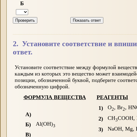
Б
2. Установите соответствие и впиши
ответ.
Установите соответствие между формулой вещества
каждым из которых это вещество может взаимодей
позиции, обозначенной буквой, подберите соотве
обозначенную цифрой.
ФОРМУЛА ВЕЩЕСТВА
РЕАГЕНТЫ
O
, Br
, HN
1)
2
2
А)
CH
COOH, 
2)
3
Al(OH)
Б)
3
NaOH, Mg, 
3)
В)