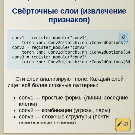
Свёрточные слои (извлечение
признаков)
📋
conv1 = register_module("conv1",

    torch::nn::Conv2d(torch::nn::Conv2dOptions(2, 6
conv2 = register_module("conv2",

    torch::nn::Conv2d(torch::nn::Conv2dOptions(64, 
conv3 = register_module("conv3",

    torch::nn::Conv2d(torch::nn::Conv2dOptions(64, 
Эти слои анализируют поле. Каждый слой
ищет всё более сложные паттерны:
conv1 — простые формы (линии, соседние
клетки)
conv2 — комбинации (угрозы, пары)
conv3 — сложные структуры (почти
выигрышные позиции)
🖌️🎨