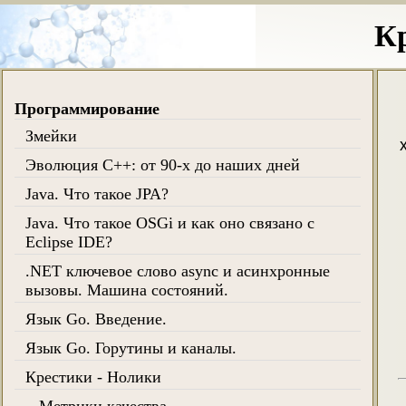
К
Программирование
Змейки
Эволюция C++: от 90-х до наших дней
Java. Что такое JPA?
Java. Что такое OSGi и как оно связано с
Eclipse IDE?
.NET ключевое слово async и асинхронные
вызовы. Машина состояний.
Язык Go. Введение.
Язык Go. Горутины и каналы.
Крестики - Нолики
Метрики качества