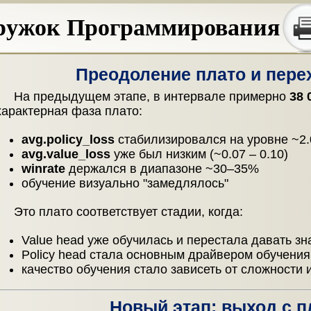
ружок Программирования
Преодоление плато и пере
На предыдущем этапе, в интервале примерно
38 
характерная фаза плато:
avg.policy_loss
стабилизировался на уровне ~2.0
avg.value_loss
уже был низким (~0.07 – 0.10)
winrate
держался в диапазоне ~30–35%
обучение визуально "замедлялось"
Это плато соответствует стадии, когда:
Value head уже обучилась и перестала давать з
Policy head стала основным драйвером обучения
качество обучения стало зависеть от сложности и
Новый этап: выход с п