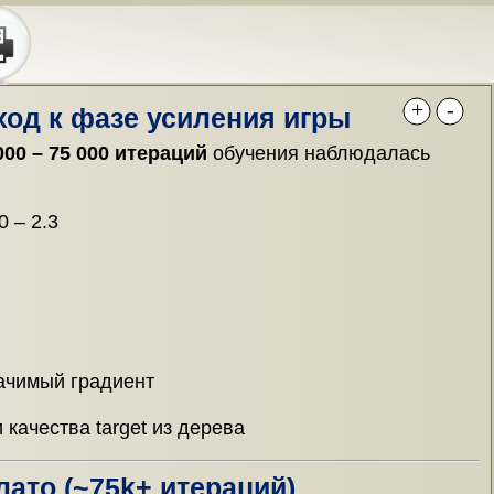
+
-
ход к фазе усиления игры
000 – 75 000 итераций
обучения наблюдалась
 – 2.3
начимый градиент
 качества target из дерева
лато (~75k+ итераций)