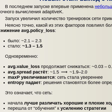
В последнем запуске впервые применена
небольш
точного вычисления adaptiveK.
Запуск увеличил количество тренировок сети прим
Неясно точно, какой из этих факторов повлиял б
снижение avg.policy_loss
:
было: ~2.1 – 2.3
стало:
~1.3 – 1.5
Одновременно:
avg.value_loss
продолжает снижаться: ~0.03 – 0
avg.spread растёт
: ~1.5
⟶
~1.9–2.0
maxP увеличивается
: сеть стала увереннее
entropy падает
: решения становятся более опр
Это означает, что сеть:
начала
лучше различать хорошие и плохие х
перешла от “обучения” к
усилению стратегии