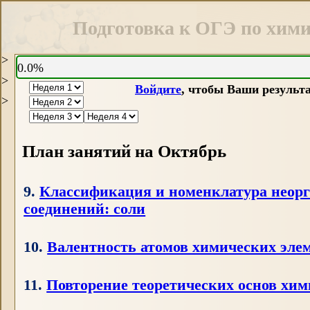
Подготовка к ОГЭ по хими
>
0.0%
>
Войдите
, чтобы Ваши результ
>
План занятий на Октябрь
9.
Классификация и номенклатура неор
соединений: соли
10.
Валентность атомов химических эле
11.
Повторение теоретических основ хи