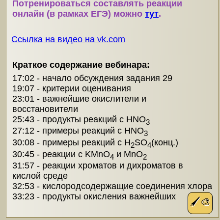
Потренироваться составлять реакции
онлайн (в рамках ЕГЭ) можно
тут
.
Ссылка на видео на vk.com
Краткое содержание вебинара:
17:02 - начало обсуждения задания 29
19:07 - критерии оценивания
23:01 - важнейшие окислители и
восстановители
25:43 - продукты реакций с HNO
3
27:12 - примеры реакций с HNO
3
30:08 - примеры реакций с H
SO
(конц.)
2
4
30:45 - реакции с KMnO
и MnO
4
2
31:57 - реакции хроматов и дихроматов в
кислой среде
32:53 - кислородсодержащие соединения хлора
33:23 - продукты окисления важнейших
🖌️🎨
восстановителей.