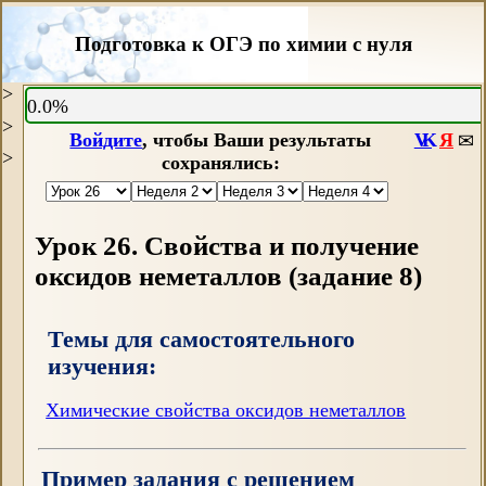
Подготовка к ОГЭ по химии с нуля
>
0.0%
>
Войдите
, чтобы Ваши результаты
VK
Я
✉
>
сохранялись:
Урок 26.
Свойства и получение
оксидов неметаллов (задание 8)
Темы для самостоятельного
изучения:
Химические свойства оксидов неметаллов
Пример задания c решением