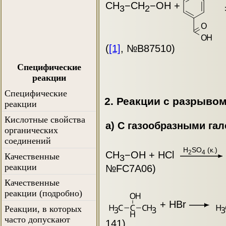
CH
−CH
−OH +
3
2
(
[1]
, №B87510)
Специфические
реакции
Специфические
2. Реакции с разрывом св
реакции
Кислотные свойства
а) С газообразными га
органических
соединений
H
SO
(к.)
2
4
CH
−OH + HCl
Качественные
3
реакции
№FC7A06)
Качественные
реакции (подробно)
+ HBr
Реакции, в которых
часто допускают
141)