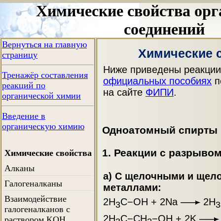
Химические свойства орг
соединений
Вернуться на главную
Химические 
страницу
Ниже приведены реакции,
Тренажёр составления
официальных пособиях
п
реакций по
на сайте
ФИПИ
.
органической химии
Введение в
органическую химию
Одноатомный спирты
1. Реакции с разрыво
Химические свойства
Алканы
а) С щелочными и щел
Галогеналканы
металлами:
Взаимодействие
2H
C−OH + 2Na
2H
3
3
галогеналканов с
2H
C−CH
−OH + 2K
раствором KOH