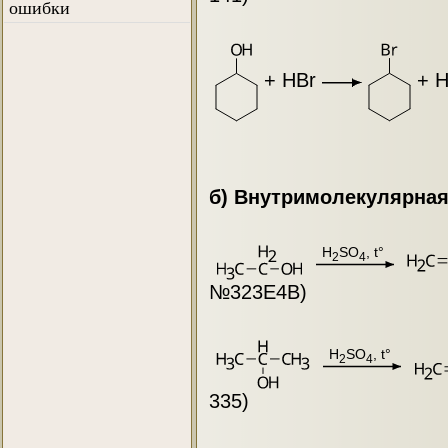
ошибки
+ HBr
+ 
б) Внутримолекулярная
H
SO
, t°
2
4
№323E4B)
H
SO
, t°
2
4
335)