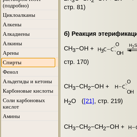
3
2
(подробно)
стр. 81)
Циклоалканы
Алкены
б) Реакция этерификац
Алкадиены
Алкины
H
2
CH
−OH +
3
Арены
стр. 170)
Спирты
Фенол
Альдегиды и кетоны
CH
−CH
−OH +
3
2
Карбоновые кислоты
Соли карбоновых
H
O (
[21]
, стр. 219)
2
кислот
Амины
CH
−CH
−CH
−OH +
3
2
2