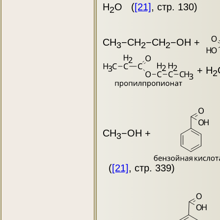
H
O (
[21]
, стр. 130)
2
CH
−CH
−CH
−OH +
3
2
2
+ H
2
CH
−OH +
3
(
[21]
, стр. 339)