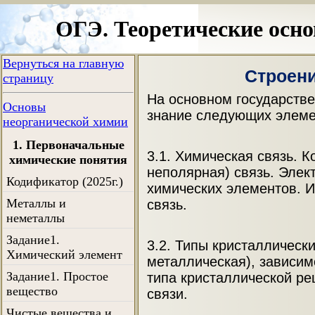
ОГЭ. Теоретические осн
Вернуться на главную
Строен
страницу
На основном государств
Основы
знание следующих элеме
неорганической химии
1. Первоначальные
3.1. Химическая связь. 
химические понятия
неполярная) связь. Элек
Кодификатор (2025г.)
химических элементов. И
Металлы и
связь.
неметаллы
Задание1.
3.2. Типы кристаллическ
Химический элемент
металлическая), зависим
Задание1. Простое
типа кристаллической ре
вещество
связи.
Чистые вещества и