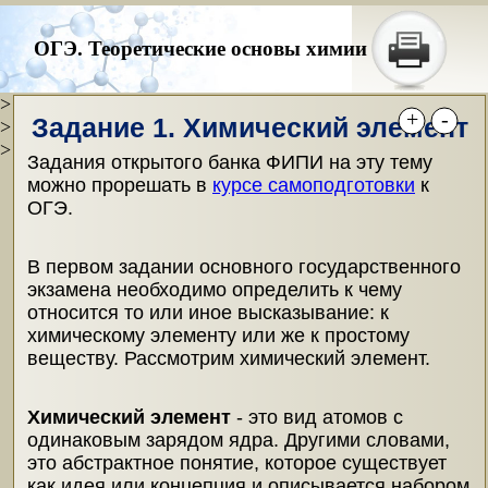
ОГЭ. Теоретические основы химии
>
+
-
Задание 1. Химический элемент
>
>
Задания открытого банка ФИПИ на эту тему
можно прорешать в
курсе самоподготовки
к
ОГЭ.
В первом задании основного государственного
экзамена необходимо определить к чему
относится то или иное высказывание: к
химическому элементу или же к простому
веществу. Рассмотрим химический элемент.
Химический элемент
- это вид атомов с
одинаковым зарядом ядра. Другими словами,
это абстрактное понятие, которое существует
как идея или концепция и
описывается набором