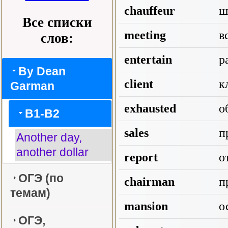
chauffeur
ш
Все списки
meeting
вс
слов:
entertain
ра
By Dean
client
к
Garman
exhausted
о
B1-B2
sales
п
Another day,
another dollar
report
о
ОГЭ (по
chairman
пр
темам)
mansion
о
ОГЭ,