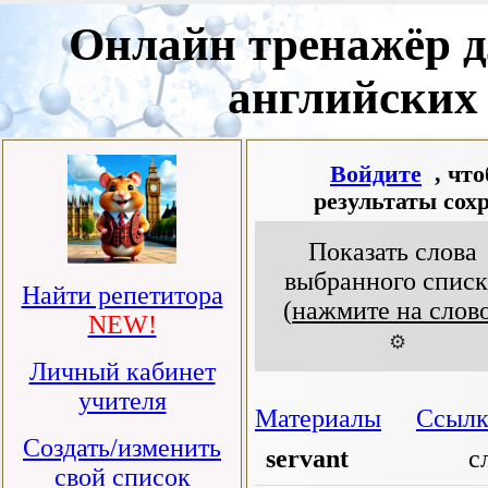
Онлайн тренажёр д
английских
Войдите
, чт
результаты сох
Показать слова
выбранного списк
Найти репетитора
(
нажмите на слов
NEW!
⚙️
Личный кабинет
учителя
Материалы
Ссылк
Создать/изменить
servant
с
свой список