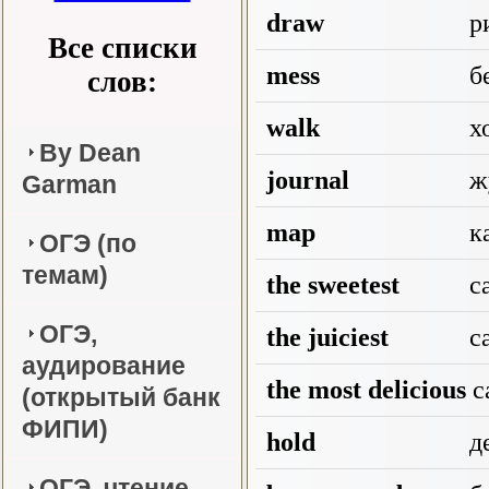
draw
ри
Все списки
mess
бе
слов:
walk
хо
By Dean
journal
ж
Garman
map
к
ОГЭ (по
темам)
the sweetest
с
ОГЭ,
the juiciest
с
аудирование
the most delicious
с
(открытый банк
ФИПИ)
hold
д
ОГЭ, чтение