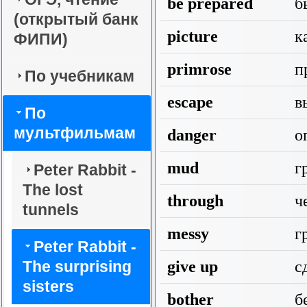
be prepared
б
(открытый банк
picture
ка
ФИПИ)
primrose
п
По учебникам
escape
вы
По
мультфильмам
danger
о
mud
гр
Peter Rabbit -
The lost
through
ч
tunnels
messy
г
Peter Rabbit -
The surprising
give up
сд
sisters
bother
б