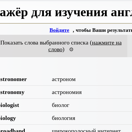
ажёр для изучения анг
Войдите
, чтобы Ваши результат
Показать слова выбранного списка (
нажмите на
слово
)
⚙️
astronomer
астроном
astronomy
астрономия
iologist
биолог
iology
биология
broadband
широкополосный интернет