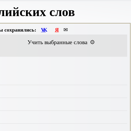
лийских слов
ы сохранялись:
VK
Я
✉
Учить выбранные слова
⚙️