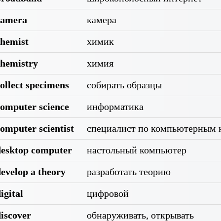
camera
камера
chemist
химик
chemistry
химия
ollect specimens
собирать образцы
computer science
информатика
omputer scientist
специалист по компьютерным 
desktop computer
настольный компьютер
evelop a theory
разработать теорию
igital
цифровой
iscover
обнаруживать, открывать