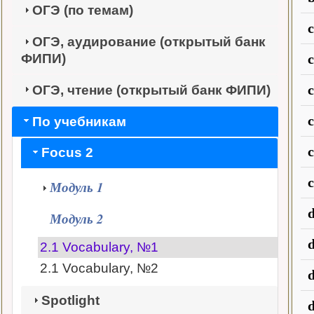
ОГЭ (по темам)
ОГЭ, аудирование (открытый банк
ФИПИ)
ОГЭ, чтение (открытый банк ФИПИ)
c
По учебникам
Focus 2
c
Модуль 1
Модуль 2
d
2.1 Vocabulary, №1
2.1 Vocabulary, №2
d
Spotlight
d