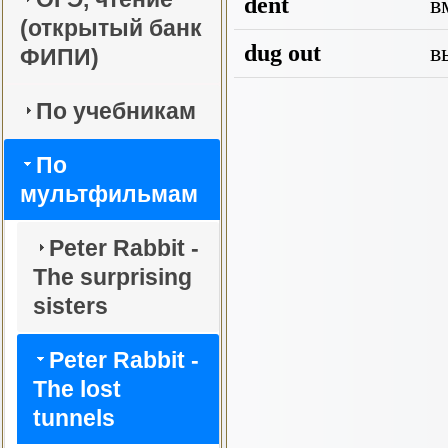
dent
в
(открытый банк
dug out
в
ФИПИ)
По учебникам
По
мультфильмам
Peter Rabbit -
The surprising
sisters
Peter Rabbit -
The lost
tunnels