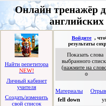
Онлайн тренажёр д
английских
Войдите
, чт
результаты сох
Показать слова
выбранного списк
Найти репетитора
(
нажмите на слов
NEW!
⚙️
Личный кабинет
учителя
Материалы
Отрыв
Создать/изменить
fell down
уп
свой список