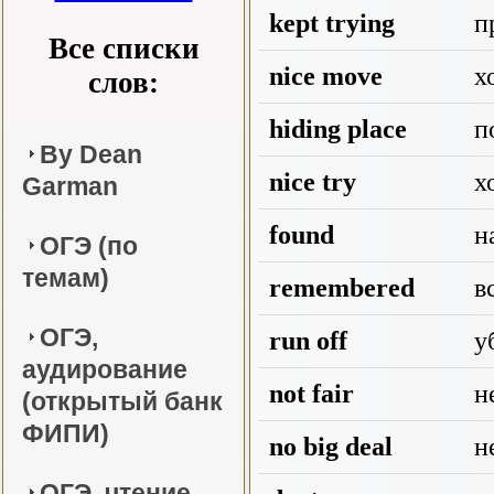
kept trying
пр
Все списки
nice move
х
слов:
hiding place
по
By Dean
nice try
х
Garman
found
на
ОГЭ (по
темам)
remembered
в
ОГЭ,
run off
уб
аудирование
not fair
н
(открытый банк
ФИПИ)
no big deal
не
ОГЭ, чтение