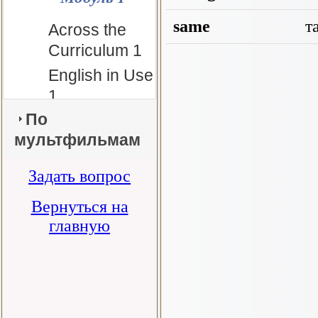
same
т
Across the
Curriculum 1
English in Use
1
По
Module 1a
мультфильмам
Module 1a:
Days of the
Задать вопрос
week
Prepare 4
Вернуться на
Module 1b
главную
Module 1c
Module 1d -
Culture
Corner