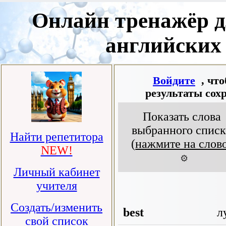
Онлайн тренажёр д
английских
Войдите
, чт
результаты сох
Показать слова
выбранного списк
Найти репетитора
(
нажмите на слов
NEW!
⚙️
Личный кабинет
учителя
Создать/изменить
best
л
свой список