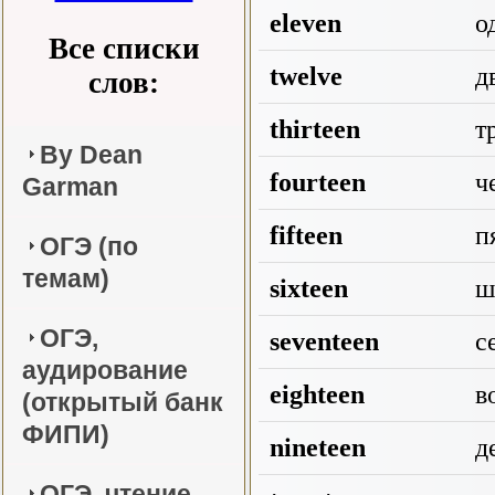
eleven
о
Все списки
twelve
дв
слов:
thirteen
т
By Dean
fourteen
ч
Garman
fifteen
пя
ОГЭ (по
темам)
sixteen
ш
ОГЭ,
seventeen
с
аудирование
eighteen
в
(открытый банк
ФИПИ)
nineteen
де
ОГЭ, чтение