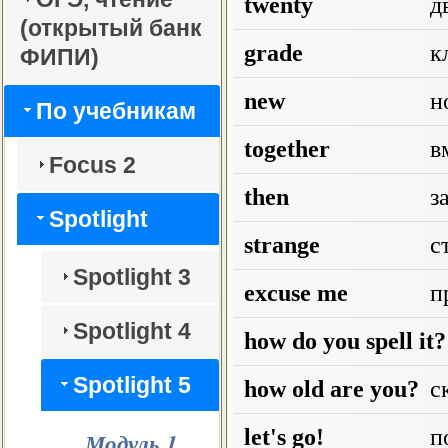
twenty
дв
(открытый банк
grade
кл
ФИПИ)
new
н
По учебникам
together
в
Focus 2
then
за
Spotlight
strange
с
Spotlight 3
excuse me
пр
Spotlight 4
how do you spell it?
Spotlight 5
how old are you?
ск
let's go!
по
Модуль 1