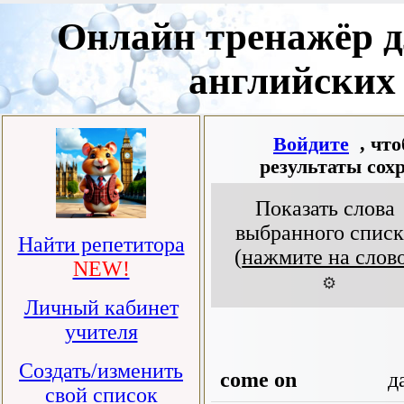
Онлайн тренажёр д
английских
Войдите
, чт
результаты сох
Показать слова
выбранного списк
Найти репетитора
(
нажмите на слов
NEW!
⚙️
Личный кабинет
учителя
Создать/изменить
come on
да
свой список