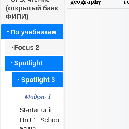
geography
г
(открытый банк
ФИПИ)
По учебникам
Focus 2
Spotlight
Spotlight 3
Модуль 1
Starter unit
Unit 1: School
again!