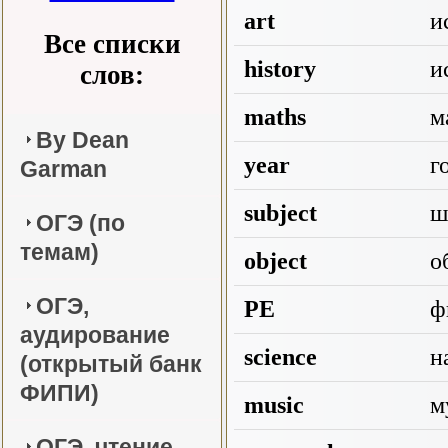
art
и
Все списки
history
и
слов:
maths
м
By Dean
year
г
Garman
subject
ш
ОГЭ (по
темам)
object
о
ОГЭ,
PE
фи
аудирование
science
н
(открытый банк
ФИПИ)
music
м
ОГЭ, чтение