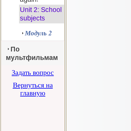
Unit 2: School
subjects
Модуль 2
По
Spotlight 4
мультфильмам
Spotlight 5
Задать вопрос
Spotlight 7
Prepare 4
Вернуться на
главную