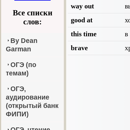
way out
в
Все списки
good at
х
слов:
this time
в 
By Dean
brave
х
Garman
ОГЭ (по
темам)
ОГЭ,
аудирование
(открытый банк
ФИПИ)
ОГЭ, чтение