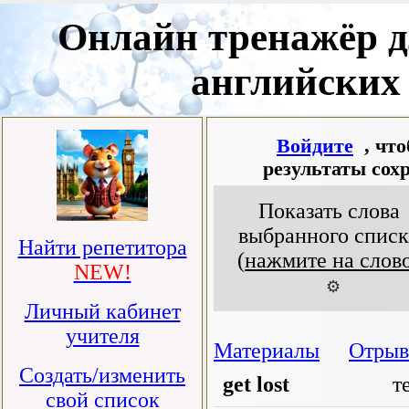
Онлайн тренажёр д
английских
Войдите
, чт
результаты сох
Показать слова
выбранного списк
Найти репетитора
(
нажмите на слов
NEW!
⚙️
Личный кабинет
учителя
Материалы
Отрыв
Создать/изменить
get lost
те
свой список