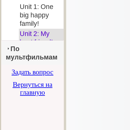
Unit 1: One
big happy
family!
Unit 2: My
best friend!
По
Модуль 2
мультфильмам
Задать вопрос
Spotlight 5
Prepare 4
Вернуться на
Spotlight 7
главную