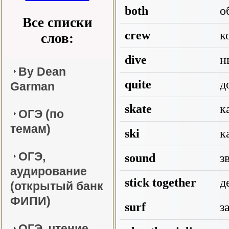
both
о
Все списки
crew
к
слов:
dive
н
By Dean
quite
д
Garman
skate
ка
ОГЭ (по
темам)
ski
ка
ОГЭ,
sound
з
аудирование
stick together
де
(открытый банк
ФИПИ)
surf
за
ОГЭ, чтение