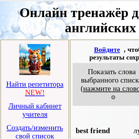
Онлайн тренажёр д
английских
Войдите
, чт
результаты сох
Показать слова
выбранного списк
Найти репетитора
(
нажмите на слов
NEW!
⚙️
Личный кабинет
учителя
Создать/изменить
best friend
л
свой список