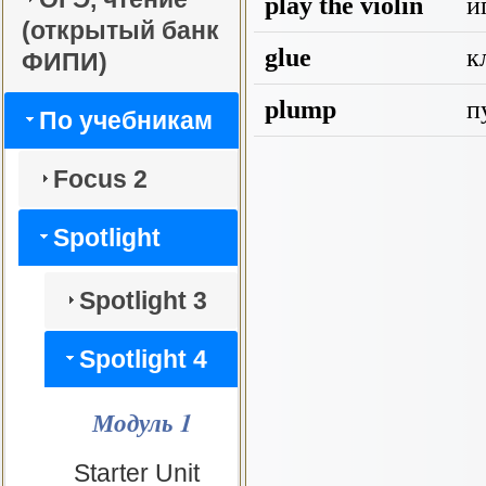
play the violin
иг
(открытый банк
glue
к
ФИПИ)
plump
п
По учебникам
Focus 2
Spotlight
Spotlight 3
Spotlight 4
Модуль 1
Starter Unit