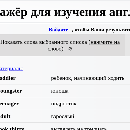
ажёр для изучения анг
Войдите
, чтобы Ваши результат
Показать слова выбранного списка (
нажмите на
слово
)
⚙️
атериалы
oddler
ребенок, начинающий ходить
youngster
юноша
teenager
подросток
dult
взрослый
ook thirty
выглядеть на тридцать