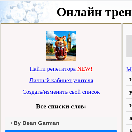
Онлайн трен
Найти репетитора
NEW!
М
t
Личный кабинет учителя
Создать/изменить свой список
Все списки слов:
a
By Dean Garman
l