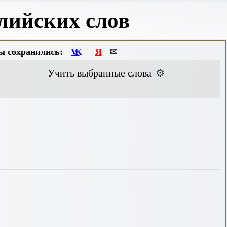
лийских слов
ы сохранялись:
VK
Я
✉
Учить выбранные слова
⚙️