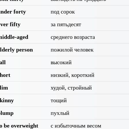
nder forty
под сорок
ver fifty
за пятьдесят
middle-aged
среднего возраста
lderly person
пожилой человек
all
высокий
hort
низкий, короткий
slim
худой, стройный
skinny
тощий
plump
пухлый
o be overweight
с избыточным весом