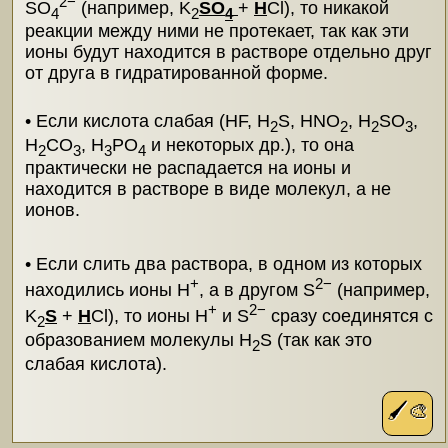
2−
SO
(например, K
SO
+
H
Cl), то никакой
4
2
4
реакции между ними не протекает, так как эти
ионы будут находится в растворе отдельно друг
от друга в гидратированной форме.
• Если кислота слабая (HF, H
S, HNO
, H
SO
,
2
2
2
3
H
CO
, H
PO
и некоторых др.), то она
2
3
3
4
практически не распадается на ионы и
находится в растворе в виде молекул, а не
ионов.
• Если слить два раствора, в одном из которых
+
2−
находились ионы H
, а в другом S
(например,
+
2−
K
S
+
H
Cl), то ионы H
и S
сразу соединятся с
2
образованием молекулы H
S (так как это
2
слабая кислота).
🖌️🎨
Почему в уравнениях реакций мы пишем
CO
+H
O и SO
+H
O, а не H
CO
и
2
2
2
2
2
3