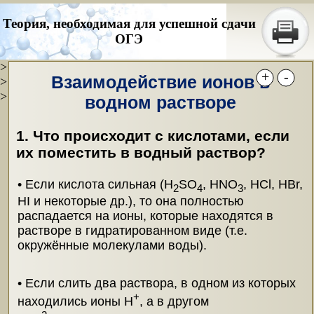
Теория, необходимая для успешной сдачи
ОГЭ
>
+
-
Взаимодействие ионов в
>
>
водном растворе
1. Что происходит с кислотами, если
их поместить в водный раствор?
• Если кислота сильная (H
SO
, HNO
, HCl, HBr,
2
4
3
HI и некоторые др.), то она полностью
распадается на ионы, которые находятся в
растворе в гидратированном виде (т.е.
окружённые молекулами воды).
• Если слить два раствора, в одном из которых
+
находились ионы H
, а в другом