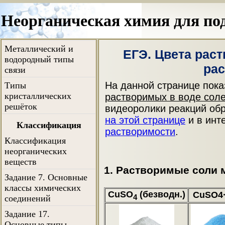
Ковалентный тип
Неорганическая химия для по
связи.
Электроотрицательность
Металлический и
ЕГЭ. Цвета рас
водородный типы
ра
связи
На данной странице пока
Типы
кристаллических
растворимых в воде сол
решёток
видеоролики реакций об
на этой странице
и в инт
Классификация
растворимости
.
Классификация
неорганических
веществ
1. Растворимые соли 
Задание 7. Основные
классы химических
CuSO
(безводн.)
CuSO4
4
соединений
Задание 17.
Основные типы