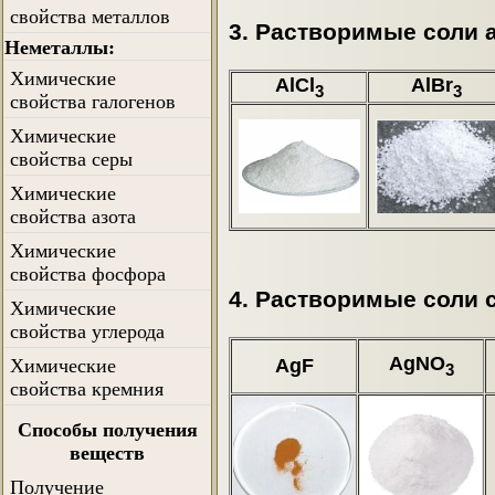
свойства металлов
3. Растворимые соли
Неметаллы:
Химические
AlCl
AlBr
3
3
свойства галогенов
Химические
свойства серы
Химические
свойства азота
Химические
свойства фосфора
4. Растворимые соли 
Химические
свойства углерода
AgNO
AgF
Химические
3
свойства кремния
Способы получения
веществ
Получение