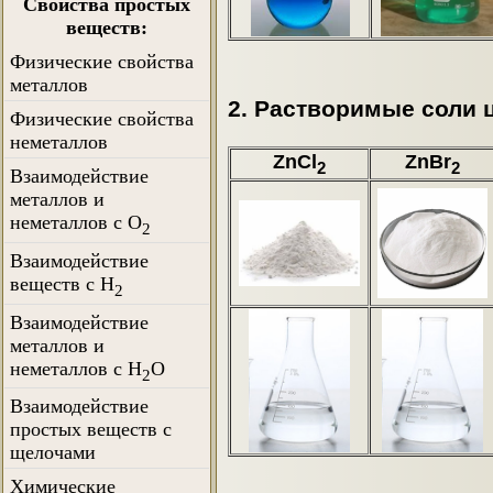
Свойства простых
веществ:
Физические свойства
металлов
2. Растворимые соли 
Физические свойства
неметаллов
ZnCl
ZnBr
2
2
Взаимодействие
металлов и
неметаллов с O
2
Взаимодействие
веществ с H
2
Взаимодействие
металлов и
неметаллов с H
O
2
Взаимодействие
простых веществ с
щелочами
Химические