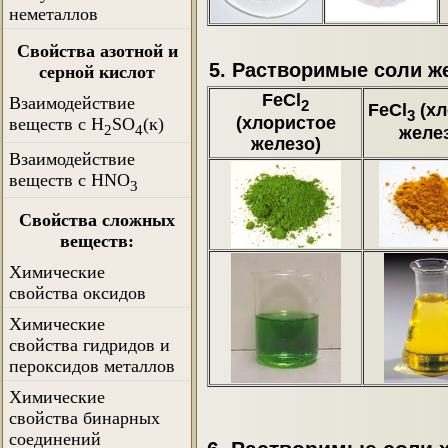
неметаллов
Свойства азотной и
5. Растворимые соли ж
серной кислот
FeCl
Взаимодействие
2
FeCl
(хл
3
(хлористое
веществ с H
SO
(к)
2
4
желе
железо)
Взаимодействие
веществ с HNO
3
Свойства сложных
веществ:
Химические
свойства оксидов
Химические
свойства гидридов и
пероксидов металлов
Химические
свойства бинарных
соединений